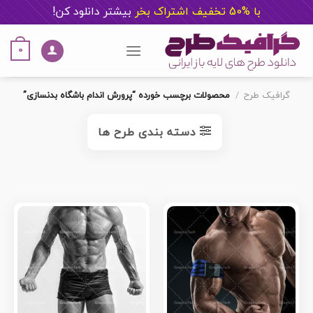
با %50 تخفیف اشتراک بخر
ب
یشتر دانلود کن!
Ski
t
0
conten
گرافیک طرح
/
محصولات برچسب خورده “پرورش اندام باشگاه بدنسازی”
دسته بندی طرح ها