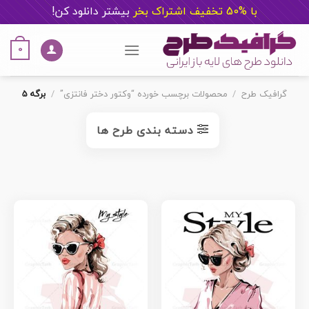
با %50 تخفیف اشتراک بخر
ب
یشتر دانلود کن!
Ski
t
0
conten
گرافیک طرح
/
محصولات برچسب خورده “وکتور دختر فانتزی”
/
برگه 5
دسته بندی طرح ها