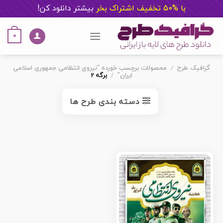
با %50 تخفیف اشتراک بخر
ب
یشتر دانلود کن!
Ski
t
0
conten
گرافیک طرح
/
محصولات برچسب خورده “نیروی انتظامی جمهوری اسلامی
ایران”
/
برگه 2
دسته بندی طرح ها