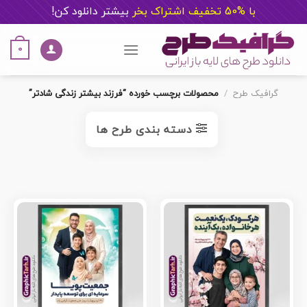
با %50 تخفیف اشتراک بخر
ب
یشتر دانلود کن!
Ski
t
0
conten
گرافیک طرح
/
محصولات برچسب خورده “فرزند بیشتر زندگی شادتر”
دسته بندی طرح ها