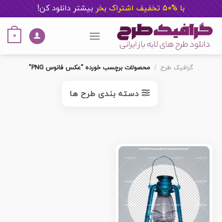
با %50 تخفیف اشتراک بخر
ب
یشتر دانلود کن!
Ski
t
0
conten
گرافیک طرح
/
محصولات برچسب خورده “عکس فانوس PNG”
دسته بندی طرح ها