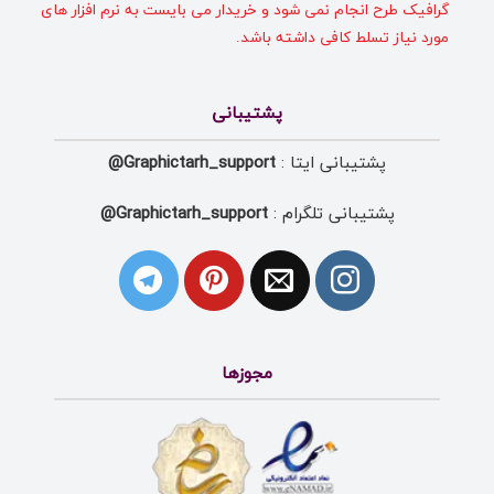
گرافیک طرح انجام نمی شود و خریدار می بایست به نرم افزار های
مورد نیاز تسلط کافی داشته باشد.
پشتیبانی
پشتیبانی ایتا :
Graphictarh_support@
پشتیبانی تلگرام :
Graphictarh_support@
مجوزها