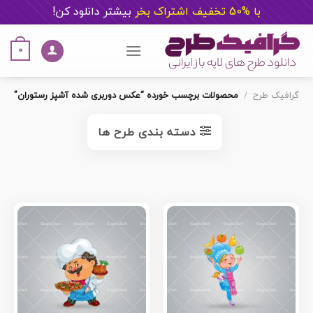
با %50 تخفیف اشتراک بخر
ب
یشتر دانلود کن!
Ski
t
0
conten
گرافیک طرح
/
محصولات برچسب خورده “عکس دوربری شده آشپز رستوران”
دسته بندی طرح ها