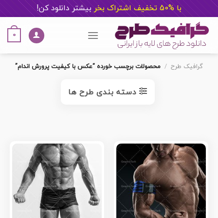
با %50 تخفیف اشتراک بخر
ب
یشتر دانلود کن!
Ski
t
0
conten
گرافیک طرح
/
محصولات برچسب خورده “عکس با کیفیت پرورش اندام”
دسته بندی طرح ها