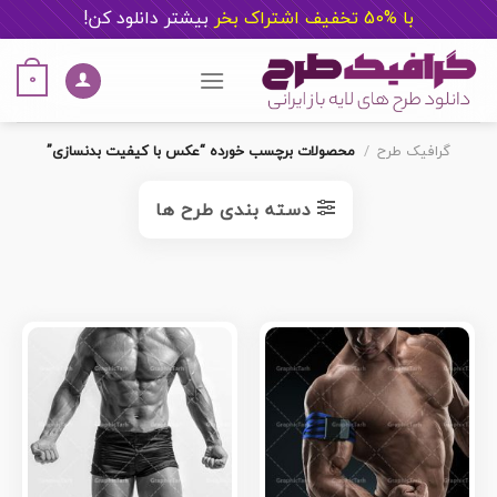
با %50 تخفیف اشتراک بخر
ب
یشتر دانلود کن!
Ski
t
0
conten
گرافیک طرح
/
محصولات برچسب خورده “عکس با کیفیت بدنسازی”
دسته بندی طرح ها