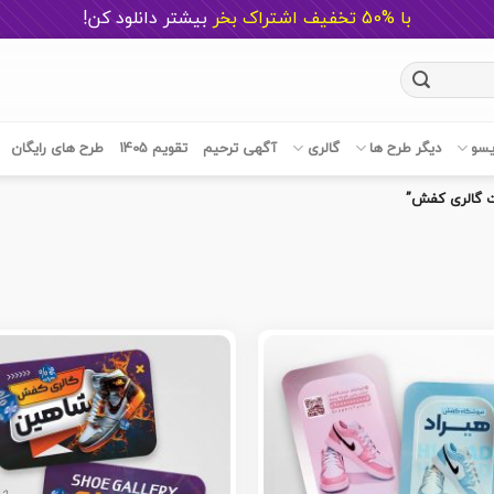
با %50 تخفیف اشتراک بخر
ب
یشتر دانلود کن!
یسو
دیگر طرح ها
گالری
آگهی ترحیم
تقویم 1405
طرح های رایگان
 گالری کفش”