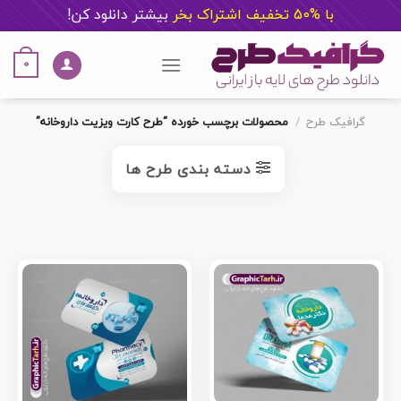
با %50 تخفیف اشتراک بخر
ب
یشتر دانلود کن!
Ski
t
0
conten
گرافیک طرح
/
محصولات برچسب خورده “طرح کارت ویزیت داروخانه”
دسته بندی طرح ها