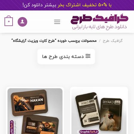
با %50 تخفیف اشتراک بخر
ب
یشتر دانلود کن!
Ski
t
0
conten
گرافیک طرح
/
محصولات برچسب خورده “طرح کارت ویزیت آرایشگاه”
دسته بندی طرح ها