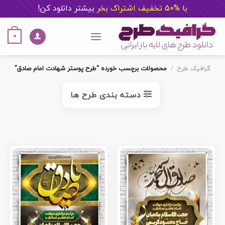
با %50 تخفیف اشتراک بخر
ب
یشتر دانلود کن!
Ski
t
0
conten
گرافیک طرح
/
محصولات برچسب خورده “طرح پوستر شهادت امام صادق”
دسته بندی طرح ها