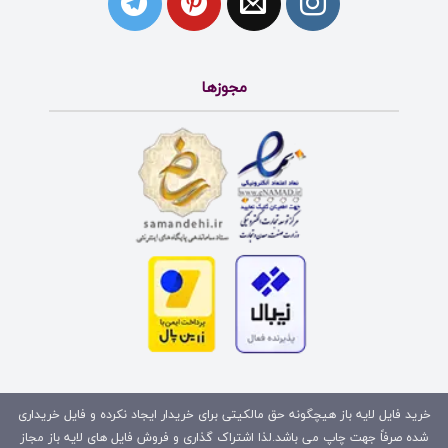
مجوزها
خرید فایل لایه باز هیچگونه حق مالکیتی برای خریدار ایجاد نکرده و فایل خریداری
شده صرفاً جهت چاپ می باشد.لذا اشتراک گذاری و فروش فایل های لایه باز مجاز