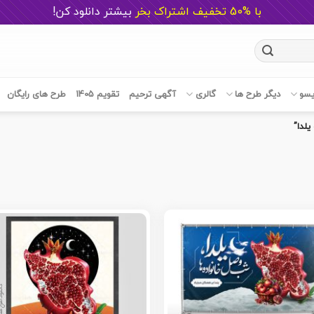
با %50 تخفیف اشتراک بخر
ب
یشتر دانلود کن!
یسو
دیگر طرح ها
گالری
آگهی ترحیم
تقویم 1405
طرح های رایگان
لدا”