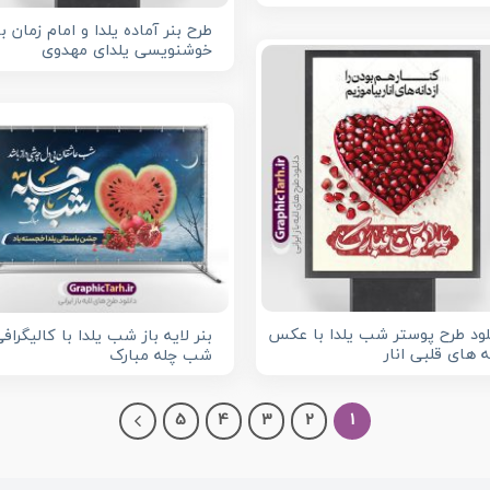
طرح بنر آماده یلدا و امام زمان با
خوشنویسی یلدای مهدوی
لود طرح پوستر شب یلدا با عکس
بنر لایه باز شب یلدا با کالیگراف
ه های قلبی انار
شب چله مبارک
5
4
3
2
1