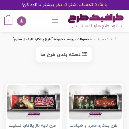
با %50 تخفیف اشتراک بخر
ب
یشتر دانلود کن!
Ski
t
0
conten
گرافیک طرح
/
محصولات برچسب خورده “طرح پلاکارد لایه باز محرم”
دسته بندی طرح ها
طرح پلاکارد محرم و شهادت
طرح لایه باز پلاکارد تسلیت