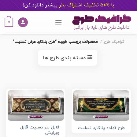
با %50 تخفیف اشتراک بخر
ب
یشتر دانلود کن!
Ski
t
0
conten
گرافیک طرح
/
محصولات برچسب خورده “طرح پلاکارد عرض تسلیت”
دسته بندی طرح ها
فایل بنر تسلیت قابل
طرح آماده پلاکارد تسلیت
ویرایش