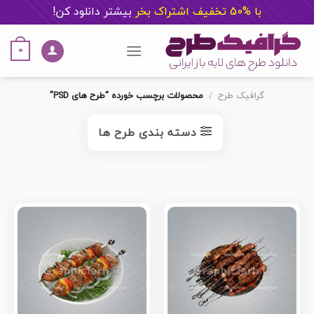
با %50 تخفیف اشتراک بخر
ب
یشتر دانلود کن!
Ski
t
0
conten
گرافیک طرح
/
محصولات برچسب خورده “طرح های PSD”
دسته بندی طرح ها