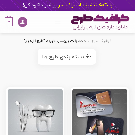
با %50 تخفیف اشتراک بخر
ب
یشتر دانلود کن!
Ski
t
0
conten
گرافیک طرح
/
محصولات برچسب خورده “طرح لایه باز”
دسته بندی طرح ها