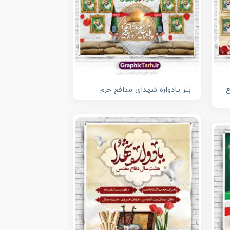
ع
بنر یادواره شهدای مدافع حرم