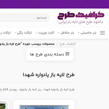
Ski
جستجو
t
برای:
conten
بنر مناسبتی
بنر مشاغل
کارت ویزیت
تراکت رنگی
تراکت ر
گرافیک طرح
/
محصولات برچسب خورده “طرح لایه باز یادوا
دسته بندی طرح ها
طرح لایه باز یادواره شهدا
طرح لایه باز یادواره شهدا , بنر لایه باز یادواره , پوستر psd یادواره , بنر لایه باز یادواره