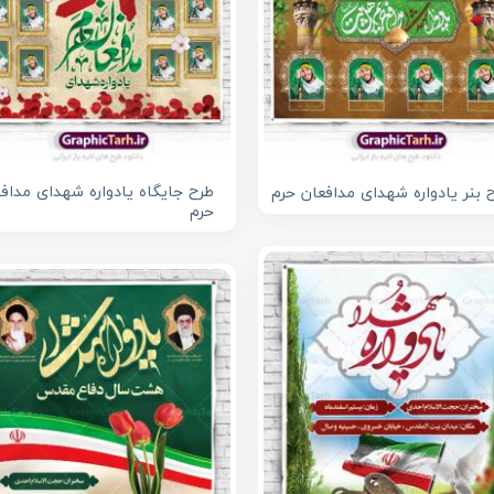
طرح جایگاه یادواره شهدای مداف
 بنر یادواره شهدای مدافعان حرم
حرم