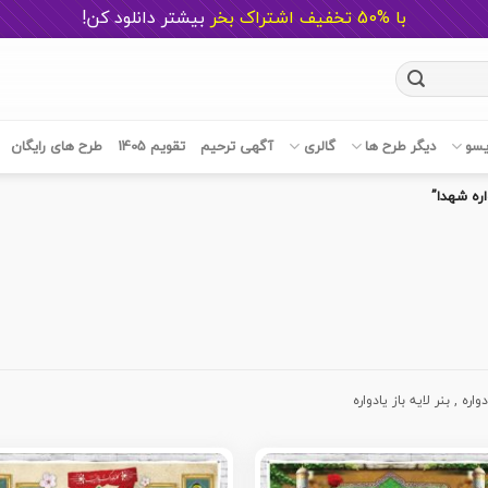
با %50 تخفیف اشتراک بخر
ب
یشتر دانلود کن!
یسو
دیگر طرح ها
گالری
آگهی ترحیم
تقویم 1405
طرح های رایگان
ره شهدا”