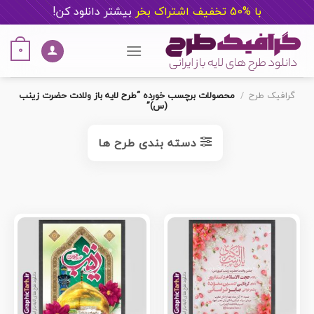
با %50 تخفیف اشتراک بخر
ب
یشتر دانلود کن!
Ski
t
0
conten
گرافیک طرح
/
محصولات برچسب خورده “طرح لایه باز ولادت حضرت زینب
(س)”
دسته بندی طرح ها