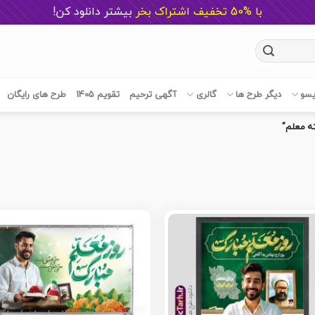
با %50 تخفیف اشتراک بخر
ب
یشتر دانلود کن!
یسو
دیگر طرح ها
گالری
آگهی ترحیم
تقویم 1405
طرح های رایگان
ه معلم”