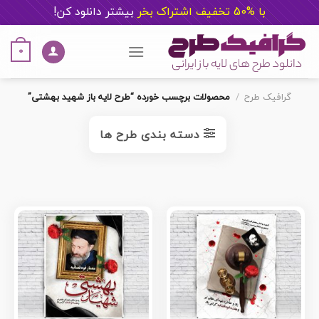
با %50 تخفیف اشتراک بخر
ب
یشتر دانلود کن!
Ski
t
0
conten
گرافیک طرح
/
محصولات برچسب خورده “طرح لایه باز شهید بهشتی”
دسته بندی طرح ها