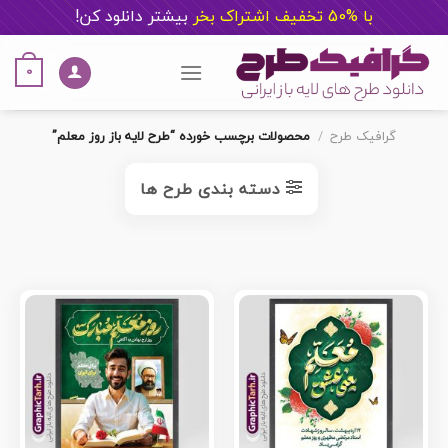
با %50 تخفیف اشتراک بخر
ب
یشتر دانلود کن!
Ski
t
0
conten
گرافیک طرح
/
محصولات برچسب خورده “طرح لایه باز روز معلم”
دسته بندی طرح ها