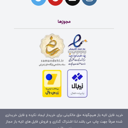
مجوزها
خرید فایل لایه باز هیچگونه حق مالکیتی برای خریدار ایجاد نکرده و فایل خریداری
شده صرفاً جهت چاپ می باشد.لذا اشتراک گذاری و فروش فایل های لایه باز مجاز