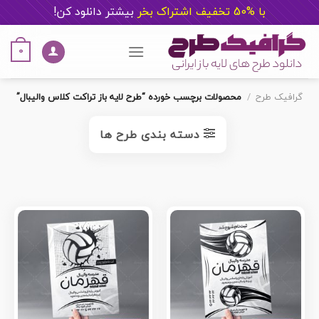
با %50 تخفیف اشتراک بخر
ب
یشتر دانلود کن!
Ski
t
0
conten
گرافیک طرح
/
محصولات برچسب خورده “طرح لایه باز تراکت کلاس والیبال”
دسته بندی طرح ها