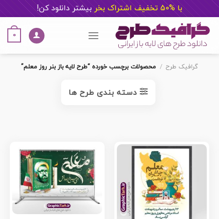
با %50 تخفیف اشتراک بخر
ب
یشتر دانلود کن!
Ski
t
0
conten
گرافیک طرح
/
محصولات برچسب خورده “طرح لایه باز بنر روز معلم”
دسته بندی طرح ها