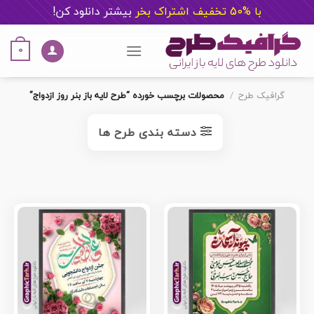
با %50 تخفیف اشتراک بخر
ب
یشتر دانلود کن!
Ski
t
0
conten
گرافیک طرح
/
محصولات برچسب خورده “طرح لایه باز بنر روز ازدواج”
دسته بندی طرح ها