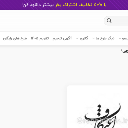
با %50 تخفیف اشتراک بخر
ب
یشتر دانلود کن!
یسو
دیگر طرح ها
گالری
آگهی ترحیم
تقویم 1405
طرح های رایگان
اف”