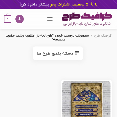
با %50 تخفیف اشتراک بخر
ب
یشتر دانلود کن!
Ski
t
0
conten
گرافیک طرح
/
محصولات برچسب خورده “طرح لایه باز اطلاعیه ولادت حضرت
معصومه”
دسته بندی طرح ها