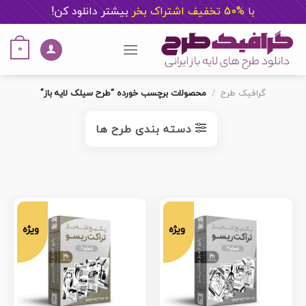
با %50 تخفیف اشتراک بخر
ب
یشتر دانلود کن!
Ski
t
0
conten
گرافیک طرح
/
محصولات برچسب خورده “طرح سیلک لایه باز”
دسته بندی طرح ها
ویژه
ویژه