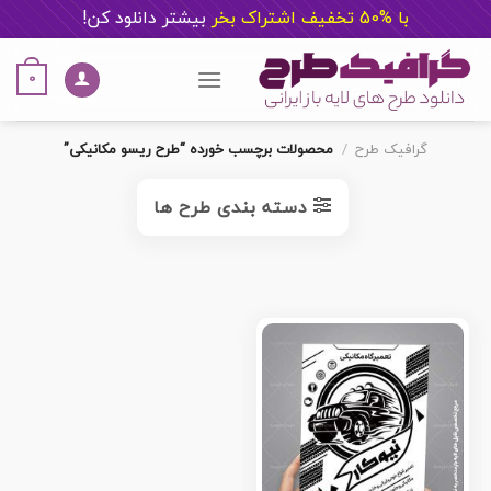
با %50 تخفیف اشتراک بخر
ب
یشتر دانلود کن!
Ski
t
0
conten
گرافیک طرح
/
محصولات برچسب خورده “طرح ریسو مکانیکی”
دسته بندی طرح ها