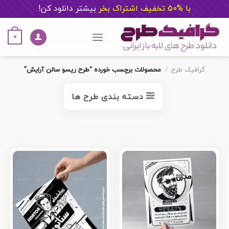
با %50 تخفیف اشتراک بخر
ب
یشتر دانلود کن!
Ski
t
0
conten
گرافیک طرح
/
محصولات برچسب خورده “طرح ریسو سالن آرایش”
دسته بندی طرح ها