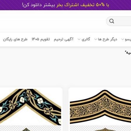
با %50 تخفیف اشتراک بخر
ب
یشتر دانلود کن!
یسو
دیگر طرح ها
گالری
آگهی ترحیم
تقویم 1405
طرح های رایگان
یه”