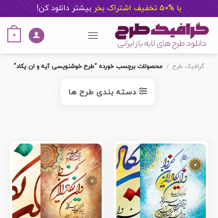
با %50 تخفیف اشتراک بخر
ب
یشتر دانلود کن!
Ski
t
0
conten
گرافیک طرح
/
محصولات برچسب خورده “طرح خوشنویسی آیه و ان یکاد”
دسته بندی طرح ها