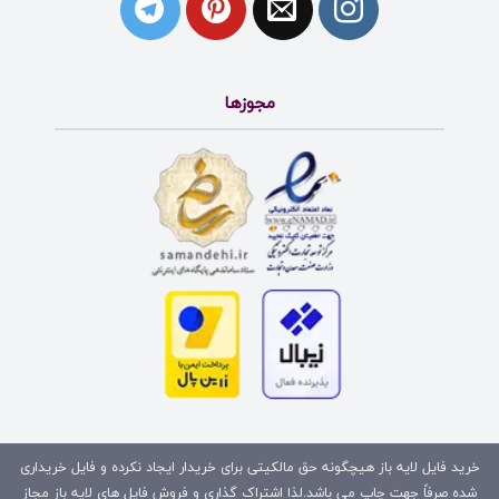
مجوزها
خرید فایل لایه باز هیچگونه حق مالکیتی برای خریدار ایجاد نکرده و فایل خریداری
شده صرفاً جهت چاپ می باشد.لذا اشتراک گذاری و فروش فایل های لایه باز مجاز