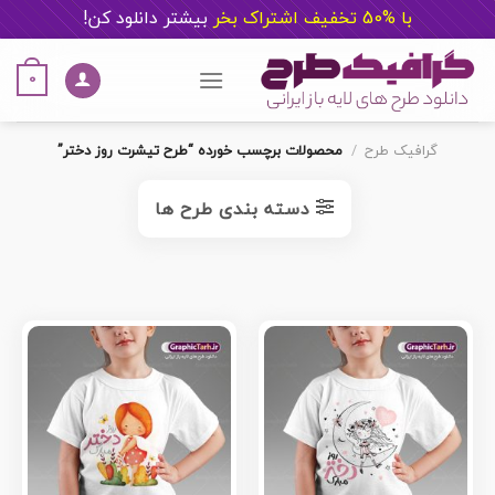
با %50 تخفیف اشتراک بخر
ب
یشتر دانلود کن!
Ski
t
0
conten
گرافیک طرح
/
محصولات برچسب خورده “طرح تیشرت روز دختر”
دسته بندی طرح ها