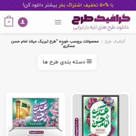
با %50 تخفیف اشتراک بخر
ب
یشتر دانلود کن!
Ski
t
0
conten
گرافیک طرح
/
محصولات برچسب خورده “طرح تبریک میلاد امام حسن
عسکری”
دسته بندی طرح ها