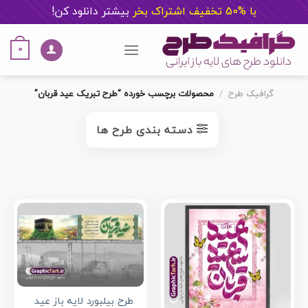
با %50 تخفیف اشتراک بخر
ب
یشتر دانلود کن!
Ski
t
0
conten
گرافیک طرح
/
محصولات برچسب خورده “طرح تبریک عید قربان”
دسته بندی طرح ها
طرح بیلبورد لایه باز عید