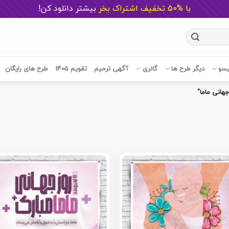
با %50 تخفیف اشتراک بخر
ب
یشتر دانلود کن!
یسو
دیگر طرح ها
گالری
آگهی ترحیم
تقویم 1405
طرح های رایگان
انی ماما”