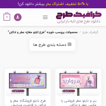
با %50 تخفیف اشتراک بخر
ب
یشتر دانلود کن!
Ski
t
0
conten
گرافیک طرح
/
محصولات برچسب خورده “طرح تابلو مغازه عطر و ادکلن”
دسته بندی طرح ها
بنر و تابلو عطر فروشی با
طرح تابلو فروشگاه عطر و
عکس عطر و ادکلن
ادکلن با قابلیت ویرایش