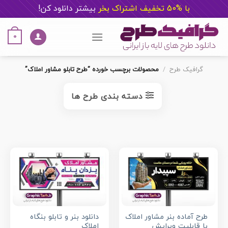
با %50 تخفیف اشتراک بخر
ب
یشتر دانلود کن!
Ski
t
0
conten
گرافیک طرح
/
محصولات برچسب خورده “طرح تابلو مشاور املاک”
دسته بندی طرح ها
طرح آماده بنر مشاور املاک
دانلود بنر و تابلو بنگاه
با قابلیت ویرایش
املاک