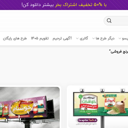
با %50 تخفیف اشتراک بخر
ب
یشتر دانلود کن!
یسو
دیگر طرح ها
گالری
آگهی ترحیم
تقویم 1405
طرح های رایگان
رنج فروشی”