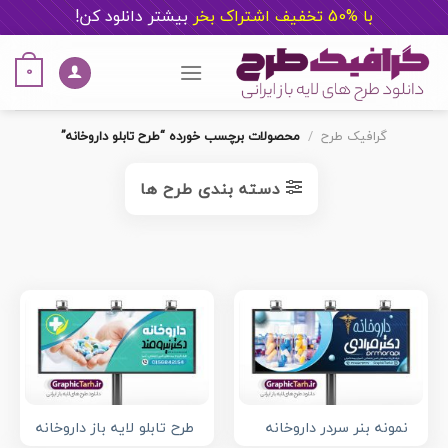
با %50 تخفیف اشتراک بخر
ب
یشتر دانلود کن!
Ski
t
0
conten
گرافیک طرح
/
محصولات برچسب خورده “طرح تابلو داروخانه”
دسته بندی طرح ها
نمونه بنر سردر داروخانه
طرح تابلو لایه باز داروخانه