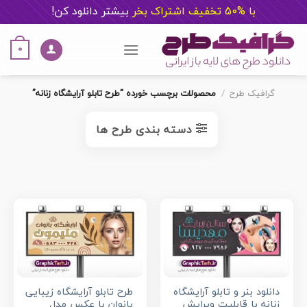
با %50 تخفیف اشتراک بخر
ب
یشتر دانلود کن!
Ski
t
0
conten
گرافیک طرح
/
محصولات برچسب خورده “طرح تابلو آرایشگاه زنانه”
دسته بندی طرح ها
دانلود بنر و تابلو آرایشگاه
طرح تابلو آرایشگاه زیبایی
زنانه با قابلیت ویرایش
بانوان با عکس مدل