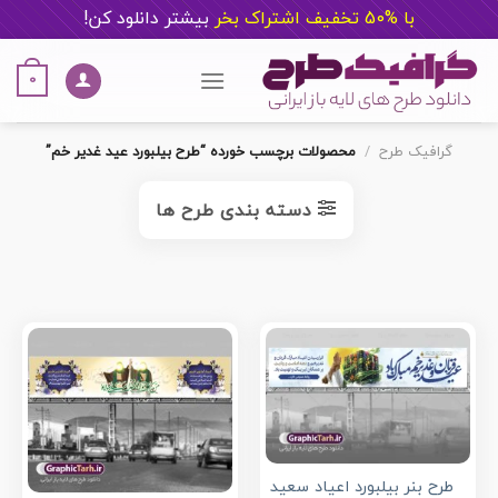
با %50 تخفیف اشتراک بخر
ب
یشتر دانلود کن!
Ski
t
0
conten
گرافیک طرح
/
محصولات برچسب خورده “طرح بیلبورد عید غدیر خم”
دسته بندی طرح ها
طرح بنر بیلبورد اعیاد سعید