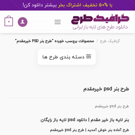
با %50 تخفیف اشتراک بخر
ب
یشتر دانلود کن!
Ski
t
0
conten
گرافیک طرح
/
محصولات برچسب خورده “طرح بنر PSD خیرمقدم”
دسته بندی طرح ها
طرح بنر psd خیرمقدم
طرح بنر psd خیرمقدم
بنر لایه باز خیر مقدم | دانلود psd لایه باز رایگان
طرح آماده بنر خوش آمدید | طرح بنر psd خیرمقدم