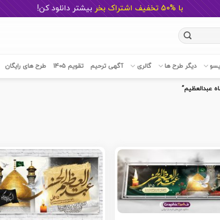
با %50 تخفیف اشتراک بخر
ب
یشتر دانلود کن!
یسو
دیگر طرح ها
گالری
آگهی ترحیم
تقویم 1405
طرح های رایگان
ه عبدالعظیم”