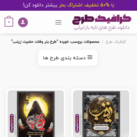
با %50 تخفیف اشتراک بخر
ب
یشتر دانلود کن!
Ski
t
0
conten
گرافیک طرح
/
محصولات برچسب خورده “طرح بنر وفات حضرت زینب”
دسته بندی طرح ها