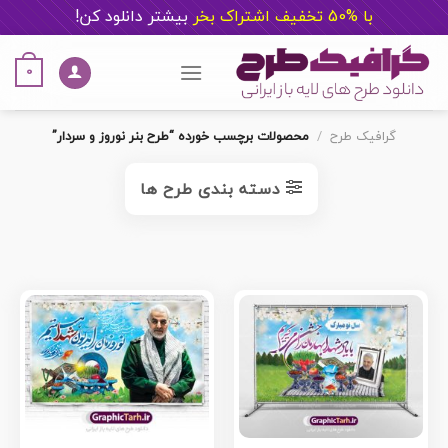
با %50 تخفیف اشتراک بخر
ب
یشتر دانلود کن!
Ski
t
0
conten
گرافیک طرح
/
محصولات برچسب خورده “طرح بنر نوروز و سردار”
دسته بندی طرح ها