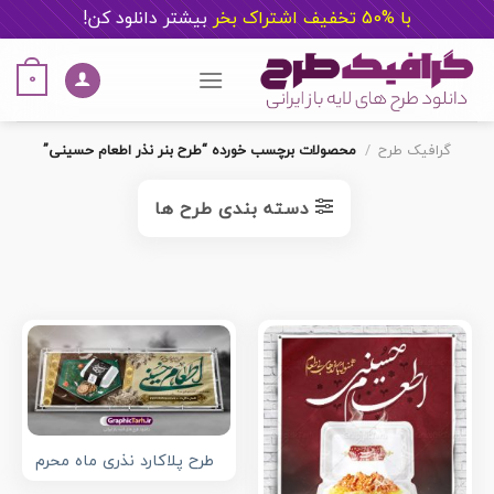
با %50 تخفیف اشتراک بخر
ب
یشتر دانلود کن!
Ski
t
0
conten
گرافیک طرح
/
محصولات برچسب خورده “طرح بنر نذر اطعام حسینی”
دسته بندی طرح ها
طرح پلاکارد نذری ماه محرم