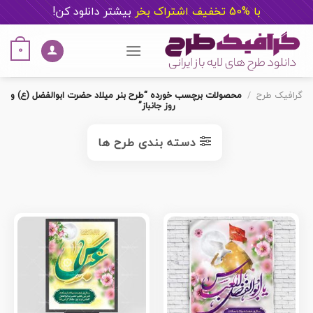
با %50 تخفیف اشتراک بخر
ب
یشتر دانلود کن!
Ski
t
0
conten
گرافیک طرح
/
محصولات برچسب خورده “طرح بنر میلاد حضرت ابوالفضل (ع) و
روز جانباز”
دسته بندی طرح ها