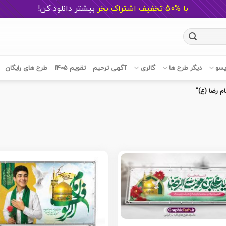
با %50 تخفیف اشتراک بخر
ب
یشتر دانلود کن!
یسو
دیگر طرح ها
گالری
آگهی ترحیم
تقویم 1405
طرح های رایگان
 رضا (ع)”