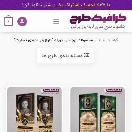
با %50 تخفیف اشتراک بخر
ب
یشتر دانلود کن!
Ski
t
0
conten
گرافیک طرح
/
محصولات برچسب خورده “طرح بنر عمودی تسلیت”
دسته بندی طرح ها